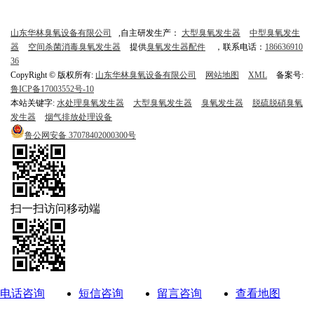
山东华林臭氧设备有限公司
,自主研发生产：
大型臭氧发生器
中型臭氧发生
器
空间杀菌消毒臭氧发生器
提供
臭氧发生器配件
，联系电话：
186636910
36
CopyRight © 版权所有:
山东华林臭氧设备有限公司
网站地图
XML
备案号:
鲁ICP备17003552号-10
本站关键字:
水处理臭氧发生器
大型臭氧发生器
臭氧发生器
脱硫脱硝臭氧
发生器
烟气排放处理设备
鲁公网安备
37078402000300号
扫一扫访问移动端
电话咨询
短信咨询
留言咨询
查看地图