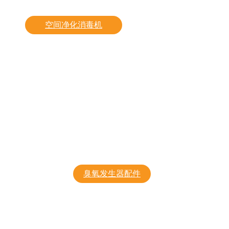
纸浆漂白
药厂用臭氧发生器
空间净化消毒机
工业用臭氧消毒机
手推式臭氧空气消毒机
壁挂式臭氧空气消毒机
手提式臭氧空气消毒机
便携式臭氧空气消毒机
臭氧消毒柜
生产服务车间
臭氧发生器配件
螺杆空压机
变压器