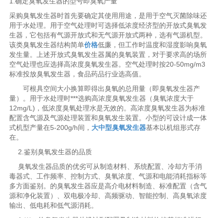
1.确定臭氧发生器的型号即臭氧产量
采购臭氧发生器时首先要确定其使用用途，是用于空气灭菌除味还
用于水处理。用于空气处理时可选择低浓度经济型的开放式臭氧发
生器，它包括有气源开放式和无气源开放式两种，选有气源机型。
该类臭氧发生器结构简单
价格
低廉，但工作时温度和湿度影响臭氧
发生量。上述开放式臭氧发生器属的臭氧装置，对于要求高的场所
空气处理也应选择高浓度臭氧发生器。空气处理时按20-50mg/m3
标准投放臭氧发生器，食品药品行业选高值。
可根具空间大小换算即得出臭氧的总用量（即臭氧发生器产
量）。用于水处理时***选购高浓度臭氧发生器（臭氧浓度大于
12mg/L)，低浓度臭氧处理水是无效的。高浓度臭氧发生器为标准
配置含气源及气源处理装置和臭氧发生装置。小型的可设计成一体
式机型产量在5-200g/h间，
大中型臭氧发生器
基本以机组形式存
在。
2.鉴别臭氧发生器的品质
臭氧发生器品质的优劣可从制造材料、系统配置、冷却方手消
毒器式、工作频率、控制方式、臭氧浓度、气源和电能消耗指标等
多方面鉴别。的臭氧发生器应是高介电材料制造、标准配置（含气
源和净化装置）、双电极冷却、高频驱动、智能控制、高臭氧浓度
输出、低电耗和低气源消耗。