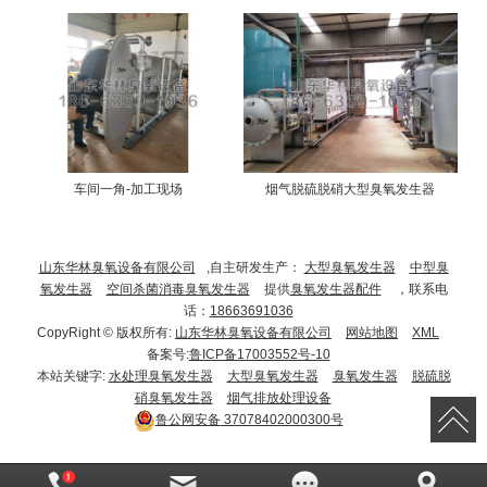
车间一角-加工现场
烟气脱硫脱硝大型臭氧发生器
山东华林臭氧设备有限公司
,自主研发生产：
大型臭氧发生器
中型臭
氧发生器
空间杀菌消毒臭氧发生器
提供
臭氧发生器配件
，联系电
话：
18663691036
CopyRight © 版权所有:
山东华林臭氧设备有限公司
网站地图
XML
备案号:
鲁ICP备17003552号-10
本站关键字:
水处理臭氧发生器
大型臭氧发生器
臭氧发生器
脱硫脱
硝臭氧发生器
烟气排放处理设备
鲁公网安备
37078402000300号