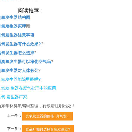
阅读推荐：
臭氧发生器结构图
臭氧发生器原理
图
臭氧发生器注意事项
臭氧发生器有什么效果?
?
臭氧发生器怎么选择
?
用臭氧发生器可以净化空气吗
?
臭氧发生器对人体有处
?
臭氧发生器能除甲醛吗?
臭氧发 生器在废气处理中的应用
臭氧 发生器厂家
山东华林臭氧编辑整理，转载请注明出处！
上一条 ：
臭氧发生器的价格_臭氧发...
下一条 ：
食品厂如何选择臭氧发生器?