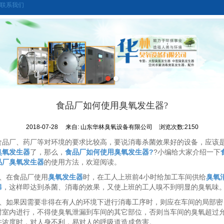
联系我们
食品厂如何使用臭氧发生器?
2018-07-28
来自:
山东华林臭氧设备有限公司
浏览次数:2150
食品厂、药厂等对环境的要求比较高，要说消毒杀菌效果好的设备，应该
臭氧发生器
了，那么，
食品厂如何使用臭氧发生器?
?小编给大家介绍一下
品厂臭氧发生器
的使用方法，欢迎阅读。
1、在食品厂使用
臭氧发生器
时，在工人上班前4小时给加工车间供给
臭氧
毒
，这样即达到杀菌、消毒的效果，又使上班的工人嗅不到明显的臭氧味
2、如果因需要非得在有人的环境下进行消毒工序时，则应在车间的局部密
封室内进行，不得使臭氧泄漏到车间的其它部位，否则当车间的臭氧超过
许浓度时，对人身不利，易对人的呼吸道造成危害。