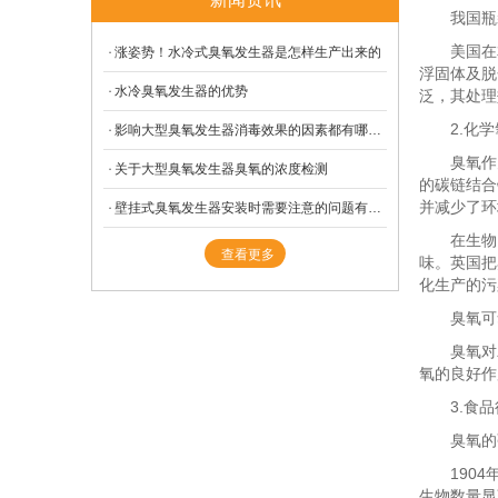
- 手提式臭氧空气消毒机
- 变压器
我国瓶装水
美国在本世
涨姿势！水冷式臭氧发生器是怎样生产出来的
- 便携式臭氧空气消毒机
- 吸附干燥机
浮固体及脱
水冷臭氧发生器的优势
- 臭氧消毒柜
泛，其处理
- 曝气盘
2.化学
影响大型臭氧发生器消毒效果的因素都有哪些？
臭氧作为
关于大型臭氧发生器臭氧的浓度检测
的碳链结合
并减少了环
壁挂式臭氧发生器安装时需要注意的问题有哪些？
在生物、
查看更多
味。英国把
化生产的污
臭氧可氧
臭氧对农
氧的良好作
3.食品
臭氧的强
1904年
生物数量显