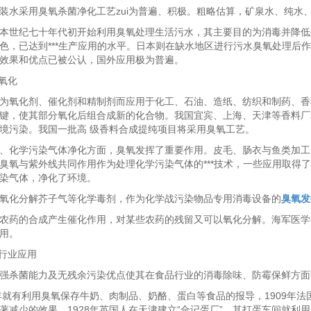
采用臭氧杀菌净化工艺zui为普遍、积极。粗略估算，矿泉水、纯水、
纪七十年代初开始利用臭氧处理生活污水，其主要目的为消毒并降低生物耗
色，已达到***生产应用的水平。日本则在缺水地区进行污水臭氧处理后作
效果和优点已被公认，国外应用极为普遍。
氧化
氧化剂、催化剂和精制剂而应用于化工、石油、造纸、纺织和制药、香
键，使其部分氧化后组合成新的化合物。我国宜宾、上海、天津等香料厂
境污染。我国一批高 级香料合成提纯项目将采用臭氧工艺。
化学污染气体净化方面，臭氧发挥了重要作用。皮毛、肠衣与鱼类加工
臭氧与紫外线共同作用作为处理化学污染气体的***技术，一些应用取得
染气体，净化了环境。
化分解芥子气等化学毒剂，作为化学战污染物品专用消毒设备的
臭氧发
药的合成产生催化作用，对某些农药的残留又可以氧化分解。海军医学
用。
行业应用
杀菌能力及无残余污染优点使其在食品行业的消毒除味、防霉保鲜方面
就有利用臭氧保存牛奶、肉制品、奶酪、蛋白等食品的报导，1909年
著减少的效果。1928年英国人在天津建立“合记蛋厂”，其打蛋车间就利