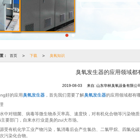
>
>
置：
首页
下载
臭氧知识
臭氧发生器的应用领域都
2019-08-03
来自:
山东华林臭氧设备有限公
ng好的应用
臭氧发生器
，首先我们需要了解
臭氧发生器
的应用领域都有
理
对细菌、病毒等微生物杀灭率高、速度快，对有机化合物等污染物质去除
ui主要部门，自来水行业是臭的zui大市场。
受有机化学工业产物污染，氯消毒后会产生氯仿、二氯甲烷、四氯化碳
次污染化合物。