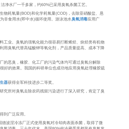
洁净水厂一千多家，约60%已采用臭氧杀菌工艺。
氧量(BOD)和化学耗氧量(COD)，去除亚硝酸盐、悬
为非食用水(即中水)循环使用。游泳池水
臭氧消毒
应用广
料工业。臭氧的强氧化能力很容易打断烯烃、炔烃类有机物
利用臭氧代替高锰酸钾等氧化剂，产品质量提高、成本下降
厂的恶臭，橡胶、化工厂的污染气体均可通过臭氧分解除
了很好的效果。我国的科研单位也成功地应用臭氧处理橡胶硫
生器
获得全军科技进步二等奖。
研究所对臭氧去除农药残留污染进行了深入研究，肯定了臭
得到广泛应用。
法国德波涅冷冻厂正式使用臭氧对冷却肉表面杀菌，取得了微
用臭氧消毒。三十年代末，美国80%的冷藏蛋库都装有臭氧发