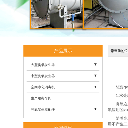
产品展示
您当前的位
大型臭氧发生器
- 污水处理
中型臭氧发生器
- 烟气脱硝
想要ge
- 净化水用臭氧发生器
空间净化消毒机
1.水处
- 化工氧化
- 食品厂用臭氧发生器
- 工业用臭氧消毒机
生产服务车间
臭氧在水中
- 纸浆漂白
- 药厂用臭氧发生器
- 手推式臭氧空气消毒机
臭氧发生器配件
氧应用的z
随着水源
- 壁挂式臭氧空气消毒机
- 螺杆空压机
用不产生二
新闻资讯