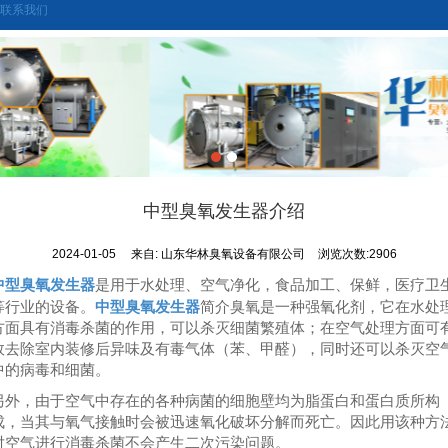
联系我们
中型臭氧发生器介绍
2024-01-05
来自:
山东华林臭氧设备有限公司
浏览次数:2906
中型臭氧发生器
是用于水处理、空气净化，食品加工、保鲜，医疗卫
中型臭氧发生器
等行业的设备。
简介臭氧是一种强氧化剂，它在水处
方面具有消毒杀菌的作用，可以杀灭细菌繁殖体；在空气处理方面可
效去除室内装修后异味及有毒气体（苯、甲醛），同时还可以杀灭空
中的病毒和细菌。
另外，由于空气中存在的各种病菌的细胞壁均为脂蛋白和蛋白质所构
成，当其与氧气接触时会被迅速氧化破坏分解而死亡。因此用该种方
对空气进行消毒杀菌不会产生二次污染问题。