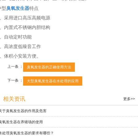
臭氧发生器
中型
特点
1、采用进口高压高频电源
2、内置式不锈钢内胆结构
3、自动定时功能
4、高浓度低噪音工作
5、体积小安装方便。
上一条 ：
臭氧发生器的正确使用方法
下一条 ：
大型臭氧发生器在水处理的应用
相关资讯
更多>>
关于臭氧发生器的作用及危害
臭氧发生器在养猪场的使用
水处理臭氧发生器的要求有哪些？